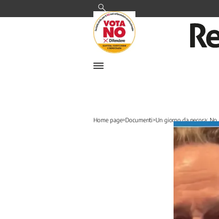
Cerca
Home page
>
Documenti
>
Un giorno da pecora: No .