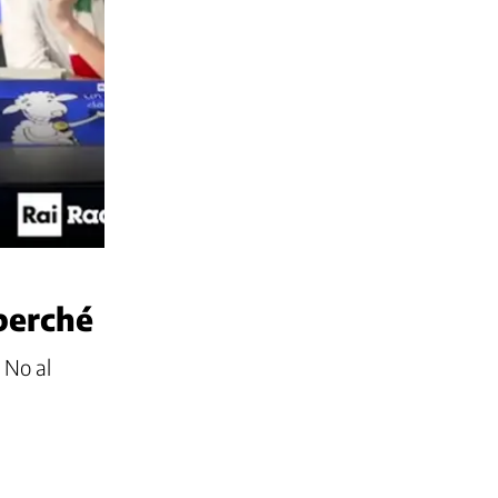
perché
 No al