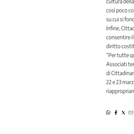
cultura della
così poco co
su cui si fon
Infine, Citt
consentire i
diritto costi
“Per tutte q
Associati te
di Cittadina
22 e 23 marz
riapproprian