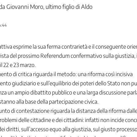
da Giovanni Moro, ultimo figlio di Aldo
4:44
ttiva esprime la sua ferma contrarietà e il conseguente or
 vista del prossimo Referendum confermativo sulla giustizia, 
 22 e 23 marzo.
ento di critica riguarda il metodo: una riforma così incisiva
nto giudiziario e sull’equilibrio dei poteri dello Stato non p
za un ampio dibattito pubblico e una larga discussione par
stanno alla base della partecipazione civica.
unto di contestazione riguarda la distanza della riforma dalle
roblemi delle cittadine e dei cittadini: infatti non incide co
dei diritti, sull’accesso equo alla giustizia, sul giusto processo