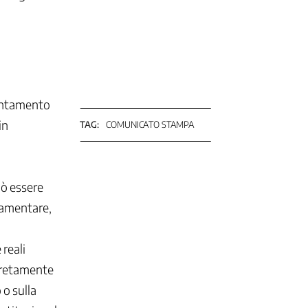
ientamento
in
TAG:
COMUNICATO STAMPA
uò essere
lamentare,
 reali
ncretamente
 o sulla