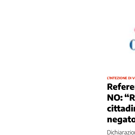
L’INTEZIONE DI 
Refere
NO: “R
cittadi
negat
Dichiarazio