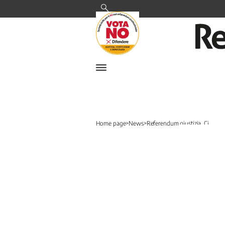
Cerca
Home page
>
News
>
Referendum giustizia, Ci...