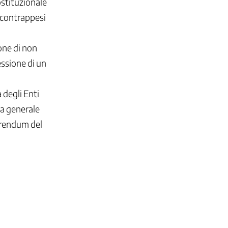
costituzionale
e contrappesi
one di non
essione di un
 degli Enti
ia generale
ferendum del