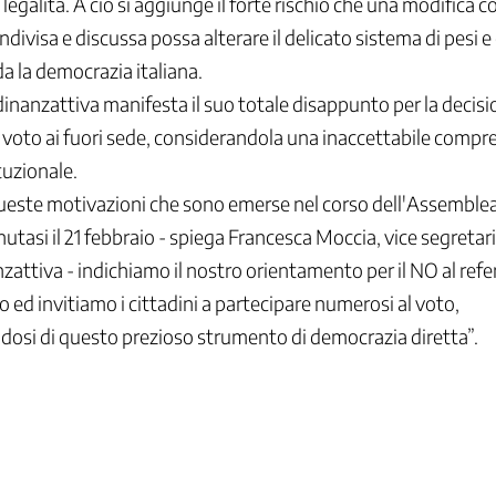
 legalità. A ciò si aggiunge il forte rischio che una modifica 
ndivisa e discussa possa alterare il delicato sistema di pesi 
da la democrazia italiana.
adinanzattiva manifesta il suo totale disappunto per la decisi
l voto ai fuori sede, considerandola una inaccettabile compr
tuzionale.
ueste motivazioni che sono emerse nel corso dell'Assemblea
nutasi il 21 febbraio - spiega Francesca Moccia, vice segretar
nzattiva - indichiamo il nostro orientamento per il NO al re
o ed invitiamo i cittadini a partecipare numerosi al voto,
dosi di questo prezioso strumento di democrazia diretta”.