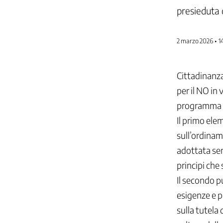
presieduta 
2 marzo 2026 • 1
Cittadinanza
per il NO in
programma il
Il primo elem
sull’ordiname
adottata sen
principi che 
Il secondo p
esigenze e p
sulla tutela 